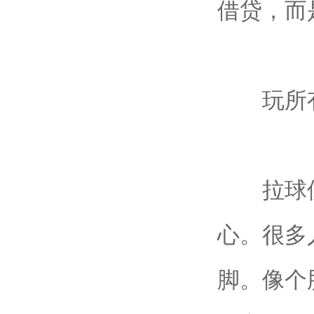
借贷，而
玩所有
拉球使球
心。很多
脚。像个