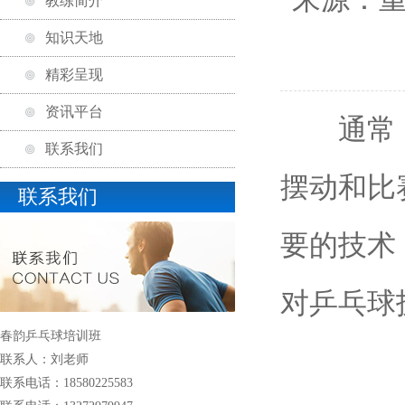
教练简介
知识天地
精彩呈现
资讯平台
通常，
联系我们
摆动和比
联系我们
要的技术
对乒乓球
春韵乒乓球培训班
联系人：刘老师
联系电话：18580225583