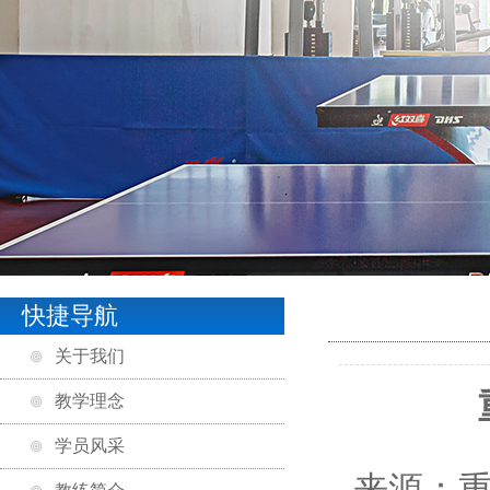
快捷导航
关于我们
教学理念
学员风采
来源：