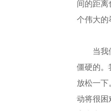
间的距离
个伟大的
当我们
僵硬的。
放松一下
动将很困