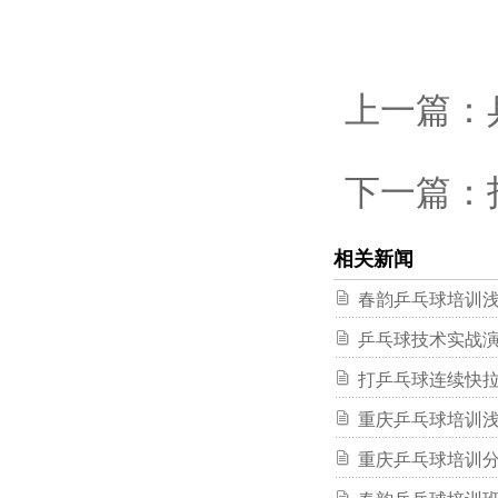
上一篇：
下一篇：
相关新闻
春韵乒乓球培训
乒乓球技术实战演
打乒乓球连续快
重庆乒乓球培训
重庆乒乓球培训