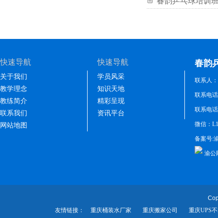
春韵乒乓球培训
快速导航
快速导航
春韵
关于我们
学员风采
联系人：
教学理念
知识天地
联系电话：1
教练简介
精彩呈现
联系电话：1
联系我们
资讯平台
微信：L13
网站地图
备案号:渝I
渝公网
Cop
友情链接：
重庆桶装水厂家
重庆搬家公司
重庆UPS